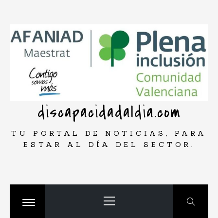
Saltar
rar
al
contenido
discapacidadaldia.com
TU PORTAL DE NOTICIAS, PARA
ESTAR AL DÍA DEL SECTOR.
Menú
principal
Cambiar
menú