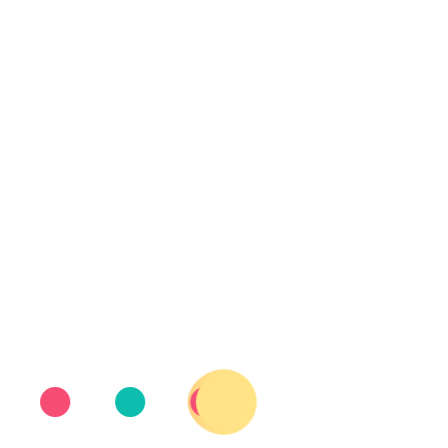
L
Fiel a s
con las n
las perso
de desven
1 JUNIO, 2023
Carrefour se adhie