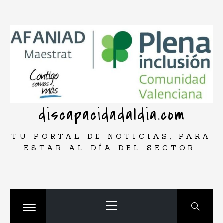
Saltar
rar
al
contenido
discapacidadaldia.com
TU PORTAL DE NOTICIAS, PARA
ESTAR AL DÍA DEL SECTOR.
Menú
principal
Cambiar
menú