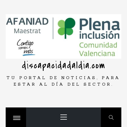
Saltar
rar
al
contenido
discapacidadaldia.com
TU PORTAL DE NOTICIAS, PARA
ESTAR AL DÍA DEL SECTOR.
Menú
principal
Cambiar
menú