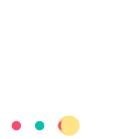
 REVALIDA EL TÍTULO LIGUERO DE RUGBY EN 
 el título liguero de rugby en silla
V.AFANIADVINAROS@GMAIL.COM
FEDDF
,
NOTICIA
e Liga de rugby en silla de ruedas tras firmar un fin de semana espe
e campeón de Liga de rugby en silla de ruedas tras f
ere de Ribes.
competiciones de clubes celebradas hasta el momento