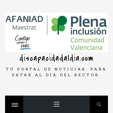
Saltar
rar
al
contenido
discapacidadaldia.com
TU PORTAL DE NOTICIAS, PARA
ESTAR AL DÍA DEL SECTOR.
Menú
principal
Cambiar
menú