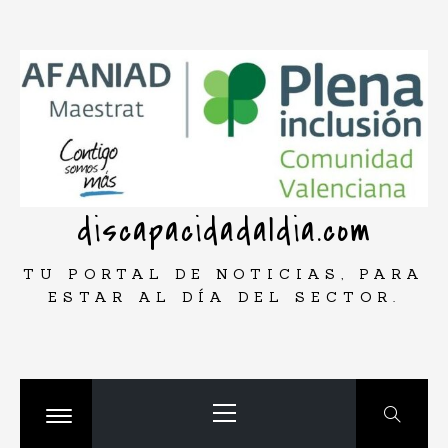
Saltar
rar
al
contenido
discapacidadaldia.com
TU PORTAL DE NOTICIAS, PARA
ESTAR AL DÍA DEL SECTOR.
Menú
principal
Cambiar
menú