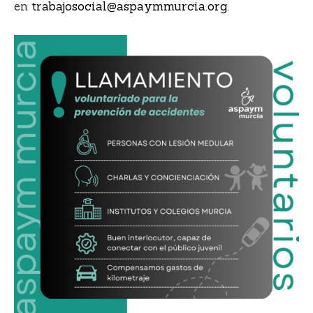
en
trabajosocial@aspaymmurcia.org
.