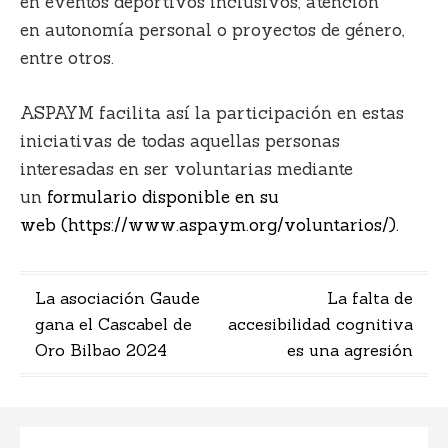
en
eventos deportivos inclusivos
, atención
en
autonomía personal
o proyectos de
género
,
entre otros.
ASPAYM facilita así la participación en estas
iniciativas de todas aquellas personas
interesadas en ser voluntarias mediante
un
formulario disponible en su
web
(https://www.aspaym.org/voluntarios/).
Navegación
La asociación Gaude
La falta de
gana el Cascabel de
accesibilidad cognitiva
de
Oro Bilbao 2024
es una agresión
entradas