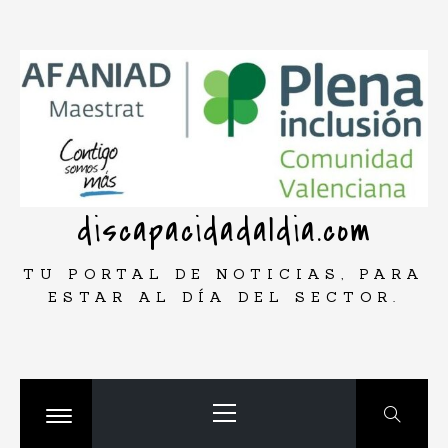
Saltar
rar
al
contenido
discapacidadaldia.com
TU PORTAL DE NOTICIAS, PARA
ESTAR AL DÍA DEL SECTOR.
Menú
principal
Cambiar
menú