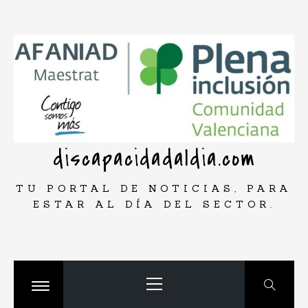
Saltar
rar
al
contenido
discapacidadaldia.com
TU PORTAL DE NOTICIAS, PARA
ESTAR AL DÍA DEL SECTOR.
Menú
principal
Cambiar
menú