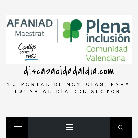
Saltar
rar
al
contenido
discapacidadaldia.com
TU PORTAL DE NOTICIAS, PARA
ESTAR AL DÍA DEL SECTOR.
Menú
principal
Cambiar
menú