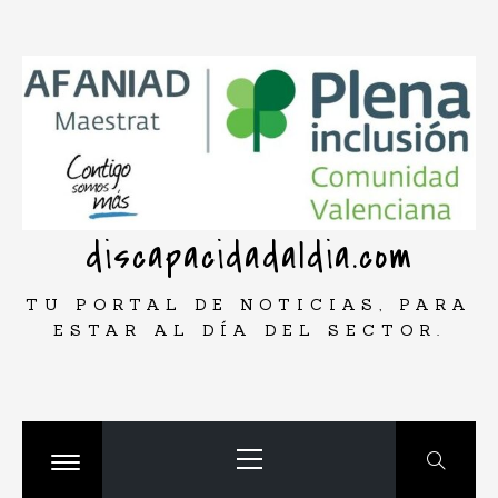
Saltar
rar
al
contenido
discapacidadaldia.com
TU PORTAL DE NOTICIAS, PARA
ESTAR AL DÍA DEL SECTOR.
Menú
principal
Cambiar
menú