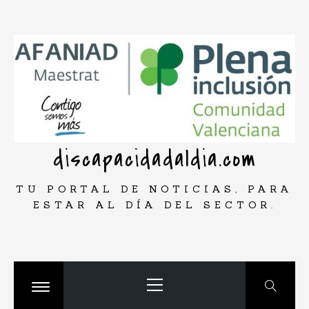
Saltar
rar
al
contenido
discapacidadaldia.com
TU PORTAL DE NOTICIAS, PARA
ESTAR AL DÍA DEL SECTOR.
Menú
principal
Cambiar
menú