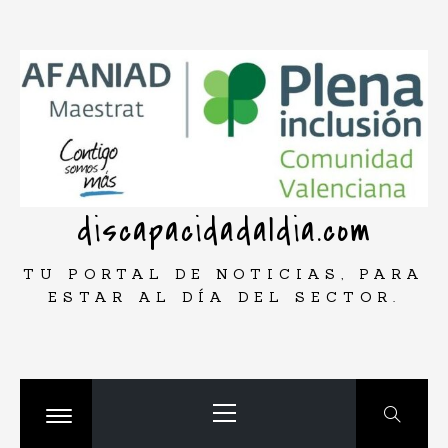
Saltar
rar
al
contenido
discapacidadaldia.com
TU PORTAL DE NOTICIAS, PARA
ESTAR AL DÍA DEL SECTOR.
Menú
principal
Cambiar
menú